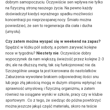
dobrym samopoczuciu. Oczywiście sen wpływa nie tylko
na fizyczną stronę naszego życia. Na pewno każdy
doświadczył kiedyś wyraźnego spadku możliwości
koncentracji po nieprzespanej nocy. Śmiało można
powiedzieć, że sen to regeneracja dla ciała i ducha
(umysłu).
Czy zatem można wyspać się w weekend na zapas?
Spędzić w łóżku pół soboty, a potem zarywać kolejne
noce w tygodniu?
Niestety nie
. Oczywiście dobry
wypoczynek da nam większą świeżość przez kolejne 2-3
dni, ale na dłuższą metę, tak się funkcjonować nie da.
Szczególnie uwaga ta jest kierowana do nastolatków.
Zaburzenia wywołane brakiem odpowiedniej ilości snu
lub jego złą jakością mogą w dużym stopniu wpłynąć na
sprawność umysłową i fizyczną organizmu, a zatem
również na osiągane wyniki w szkole, pracy czy w klubie
sportowym . Co z tego, że siedząc do późna powtórzyć
można jeszcze jakąś część materiału, skoro na teście