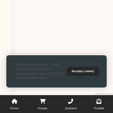
Używamy plików cookie z usług
stron trzecich do działań
Akceptuj i zamknij
marketingowych, aby zaoferować Ci
lepsze doświadczenia.
Home
Koszyk
Zadzwoń
Kontakt