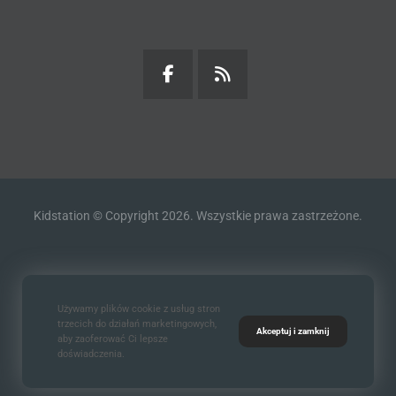
Kidstation © Copyright 2026. Wszystkie prawa zastrzeżone.
Kontakt
O nas
Polityka prywatności
Używamy plików cookie z usług stron
trzecich do działań marketingowych,
Akceptuj i zamknij
aby zaoferować Ci lepsze
doświadczenia.
Standardy Ochrony Małoletnich