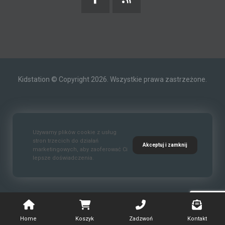
Kidstation © Copyright 2026. Wszystkie prawa zastrzeżone.
Kontakt
O nas
Polityka prywatności
Używamy plików cookie z usług
stron trzecich do działań
Akceptuj i zamknij
marketingowych, aby zaoferować Ci
lepsze doświadczenia.
Standardy Ochrony Małoletnich
Home
Koszyk
Zadzwoń
Kontakt