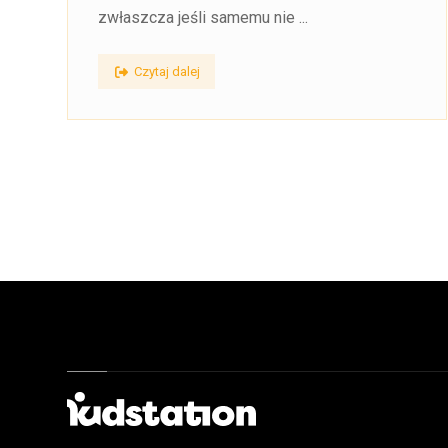
zwłaszcza jeśli samemu nie ...
Czytaj dalej