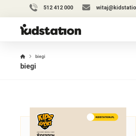
512 412 000
witaj@kidstatio
biegi
biegi