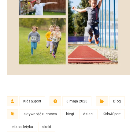
Kids&Sport
5 maja 2025
Blog
aktywność ruchowa
biegi
dzieci
Kids&Sport
lekkoatletyka
skoki