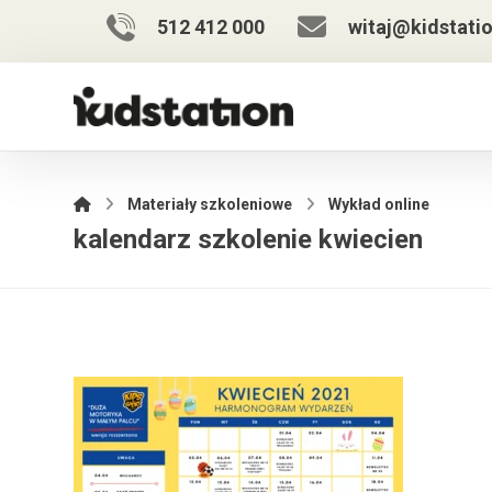
512 412 000
witaj@kidstatio
Materiały szkoleniowe
Wykład online
kalendarz szkolenie kwiecien