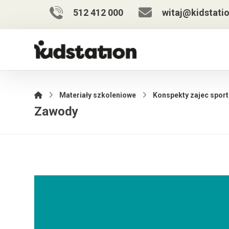
512 412 000
witaj@kidstatio
Materiały szkoleniowe
Konspekty zajec spor
Zawody
Odtwarzacz
video