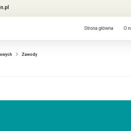
n.pl
Strona główna
O n
towych
Zawody