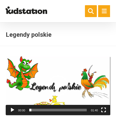
Legendy polskie
Odtwarzacz
video
00:00
01:40