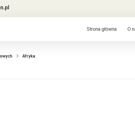
n.pl
Strona główna
O n
towych
Afryka