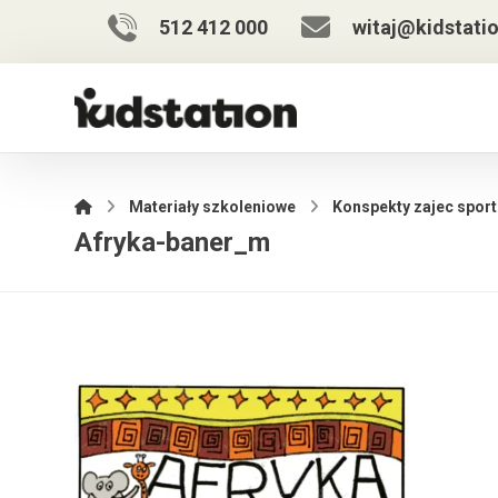
512 412 000
witaj@kidstatio
Materiały szkoleniowe
Konspekty zajec spor
Afryka-baner_m