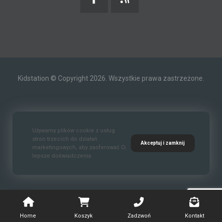
Kidstation © Copyright 2026. Wszystkie prawa zastrzeżone.
Kontakt
O nas
Polityka prywatności
Używamy plików cookie z usług
stron trzecich do działań
Akceptuj i zamknij
marketingowych, aby zaoferować Ci
lepsze doświadczenia.
Standardy Ochrony Małoletnich
Home
Koszyk
Zadzwoń
Kontakt