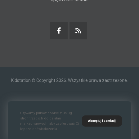
Kidstation © Copyright 2026. Wszystkie prawa zastrzeżone.
Kontakt
O nas
Polityka prywatności
Używamy plików cookie z usług
stron trzecich do działań
Akceptuj i zamknij
marketingowych, aby zaoferować Ci
lepsze doświadczenia.
Standardy Ochrony Małoletnich