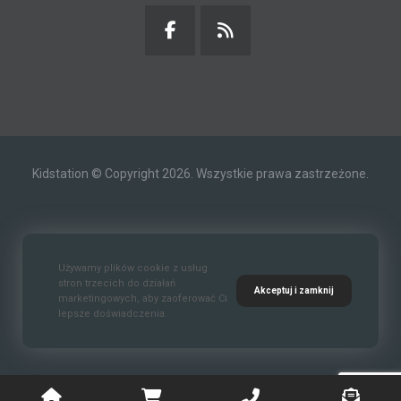
Kidstation © Copyright 2026. Wszystkie prawa zastrzeżone.
Kontakt
O nas
Polityka prywatności
Używamy plików cookie z usług
stron trzecich do działań
Akceptuj i zamknij
marketingowych, aby zaoferować Ci
lepsze doświadczenia.
Standardy Ochrony Małoletnich