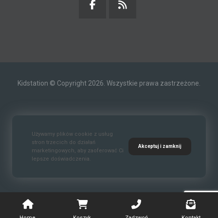
Kidstation © Copyright 2026. Wszystkie prawa zastrzeżone.
Kontakt
O nas
Polityka prywatności
Używamy plików cookie z usług
stron trzecich do działań
Akceptuj i zamknij
marketingowych, aby zaoferować Ci
lepsze doświadczenia.
Standardy Ochrony Małoletnich
Home
Koszyk
Zadzwoń
Kontakt