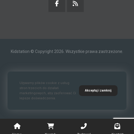
Kidstation © Copyright 2026. Wszystkie prawa zastrzeżone.
Kontakt
O nas
Polityka prywatności
Używamy plików cookie z usług
stron trzecich do działań
Akceptuj i zamknij
marketingowych, aby zaoferować Ci
lepsze doświadczenia.
Standardy Ochrony Małoletnich