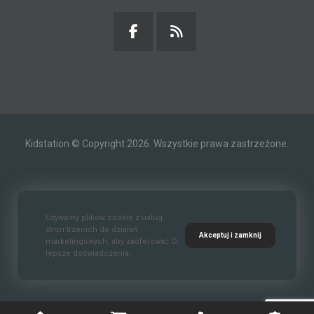
Kidstation © Copyright 2026. Wszystkie prawa zastrzeżone.
Kontakt
O nas
Polityka prywatności
Używamy plików cookie z usług
stron trzecich do działań
Akceptuj i zamknij
marketingowych, aby zaoferować Ci
lepsze doświadczenia.
Standardy Ochrony Małoletnich