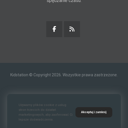
spędzanie czasu.
Kidstation © Copyright 2026. Wszystkie prawa zastrzeżone.
Kontakt
O nas
Polityka prywatności
Używamy plików cookie z usług
stron trzecich do działań
Akceptuj i zamknij
marketingowych, aby zaoferować Ci
lepsze doświadczenia.
Standardy Ochrony Małoletnich