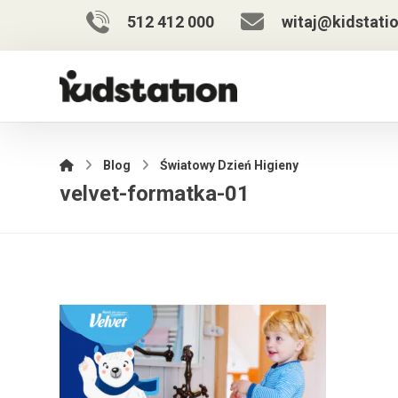
512 412 000
witaj@kidstatio
Blog
Światowy Dzień Higieny
velvet-formatka-01