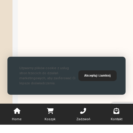
Używamy plików cookie z usług
stron trzecich do działań
Akceptuj i zamknij
marketingowych, aby zaoferować Ci
lepsze doświadczenia.
Home
Koszyk
Zadzwoń
Kontakt