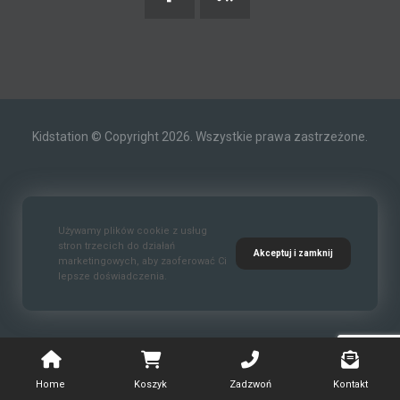
Kidstation © Copyright 2026. Wszystkie prawa zastrzeżone.
Kontakt
O nas
Polityka prywatności
Używamy plików cookie z usług
stron trzecich do działań
Akceptuj i zamknij
marketingowych, aby zaoferować Ci
lepsze doświadczenia.
Standardy Ochrony Małoletnich
Home
Koszyk
Zadzwoń
Kontakt