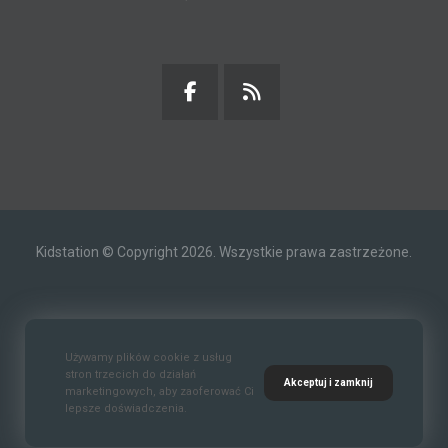
Kidstation © Copyright 2026. Wszystkie prawa zastrzeżone.
Kontakt
O nas
Polityka prywatności
Używamy plików cookie z usług
stron trzecich do działań
Akceptuj i zamknij
marketingowych, aby zaoferować Ci
lepsze doświadczenia.
Standardy Ochrony Małoletnich