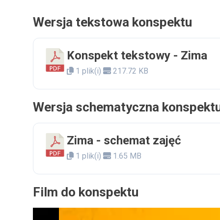
Wersja tekstowa konspektu
Konspekt tekstowy - Zima
1 plik(i)
217.72 KB
Wersja schematyczna konspekt
Zima - schemat zajęć
1 plik(i)
1.65 MB
Film do konspektu
Odtwarzacz