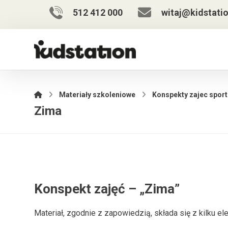
512 412 000
witaj@kidstatio
Materiały szkoleniowe
Konspekty zajec spor
Zima
Konspekt zajęć – „Zima”
Materiał, zgodnie z zapowiedzią, składa się z kilku el