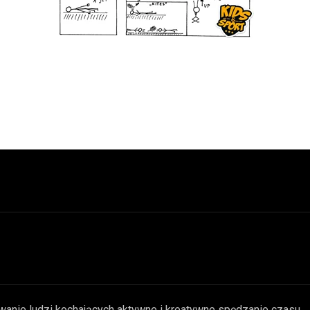
wanie ludzi kochających aktywne i kreatywne spędzanie czasu.