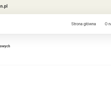
n.pl
Strona główna
O n
towych