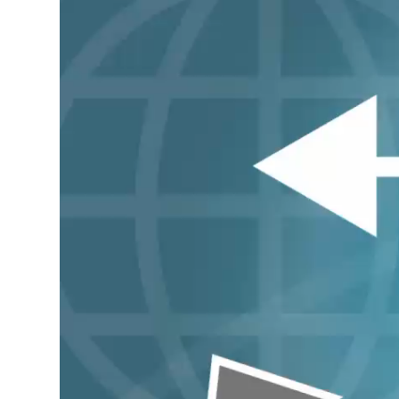
Odtwarzacz
video