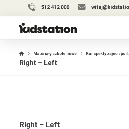
512 412 000
witaj@kidstatio
Materiały szkoleniowe
Konspekty zajec spor
Right – Left
Right – Left