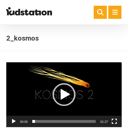
2_kosmos
Odtwarzacz
video
00:00
01:27