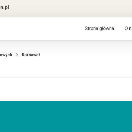
n.pl
Strona główna
O n
towych
Karnawał