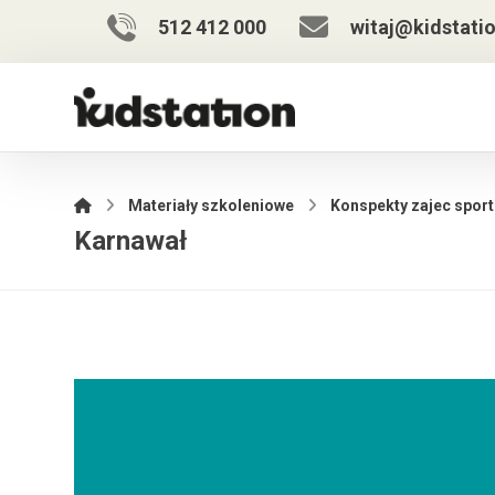
512 412 000
witaj@kidstatio
Materiały szkoleniowe
Konspekty zajec spor
Karnawał
Odtwarzacz
video