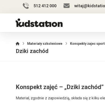
512 412 000
witaj@kidstatio
Materiały szkoleniowe
Konspekty zajec spor
Dziki zachód
Konspekt zajęć – „Dziki zachód”
Materiał, zgodnie z zapowiedzią, składa się z kilku e