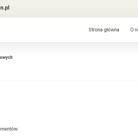
n.pl
Strona główna
O n
towych
lementów: