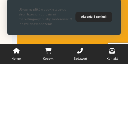
Używamy plików cookie z usług
stron trzecich do działań
Akceptuj i zamknij
marketingowych, aby zaoferować Ci
lepsze doświadczenia.
Home
Koszyk
Zadzwoń
Kontakt