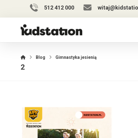
512 412 000
witaj@kidstatio
Blog
Gimnastyka jesienią
2