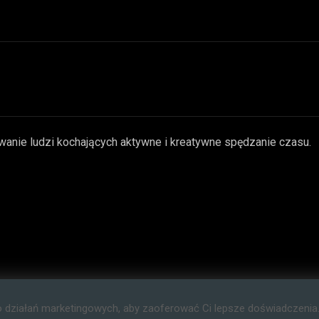
wanie ludzi kochających aktywne i kreatywne spędzanie czasu.
o działań marketingowych, aby zaoferować Ci lepsze doświadczenia