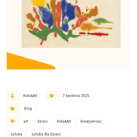
Kids&Art
7 kwietnia 2025
Blog
art
dzieci
Kids&Art
kreatywność
sztuka
sztuka dla dzieci