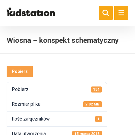
Wiosna – konspekt schematyczny
Pobierz
Pobierz
154
Rozmiar pliku
2.02 MB
Ilość załączników
1
Data utworzenia
15 marca 2018