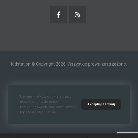
Kidstation © Copyright 2026. Wszystkie prawa zastrzeżone.
Kontakt
O nas
Polityka prywatności
Używamy plików cookie z usług
stron trzecich do działań
Akceptuj i zamknij
marketingowych, aby zaoferować Ci
lepsze doświadczenia.
Standardy Ochrony Małoletnich