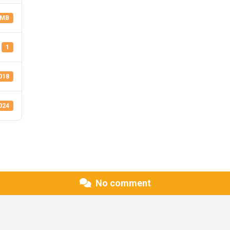
 MB
1
018
2024
No comment