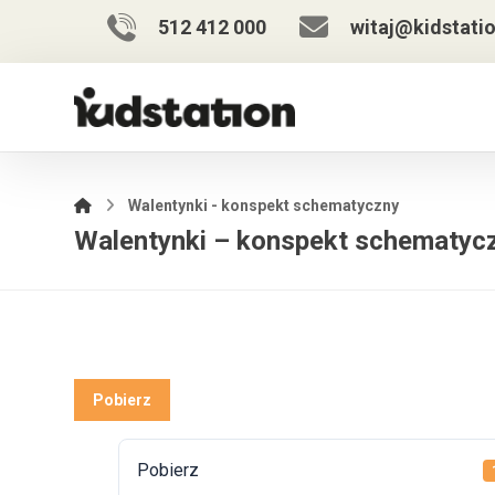
512 412 000
witaj@kidstatio
Walentynki - konspekt schematyczny
Walentynki – konspekt schematyc
Pobierz
Pobierz