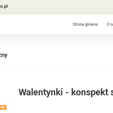
n.pl
Strona główna
O n
zny
Walentynki - konspekt
138