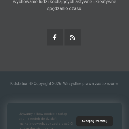
wychowanie ludzi kochających aktywne i kreatywne
spędzanie czasu.
Kidstation © Copyright 2026. Wszystkie prawa zastrzeżone.
Kontakt
O nas
Polityka prywatności
Używamy plików cookie z usług
stron trzecich do działań
Akceptuj i zamknij
marketingowych, aby zaoferować Ci
lepsze doświadczenia.