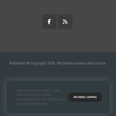
Kidstation © Copyright 2026. Wszystkie prawa zastrzeżone.
Kontakt
O nas
Polityka prywatności
Używamy plików cookie z usług
stron trzecich do działań
Akceptuj i zamknij
marketingowych, aby zaoferować Ci
lepsze doświadczenia.
Standardy Ochrony Małoletnich