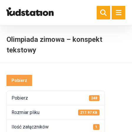
Olimpiada zimowa – konspekt
tekstowy
Pobierz
Pobierz
248
Rozmiar pliku
217.97 KB
Ilość załączników
1