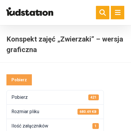
Konspekt zajęć „Zwierzaki” – wersja
graficzna
Pobierz
Pobierz
421
Rozmiar pliku
680.49 KB
Ilość załączników
1