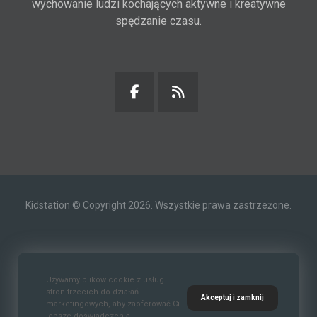
wychowanie ludzi kochających aktywne i kreatywne
spędzanie czasu.
Kidstation © Copyright 2026. Wszystkie prawa zastrzeżone.
Kontakt
O nas
Polityka prywatności
Używamy plików cookie z usług
stron trzecich do działań
Akceptuj i zamknij
marketingowych, aby zaoferować Ci
lepsze doświadczenia.