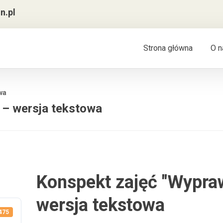
n.pl
Strona główna
O n
wa
 – wersja tekstowa
Konspekt zajęć "Wypraw
wersja tekstowa
475