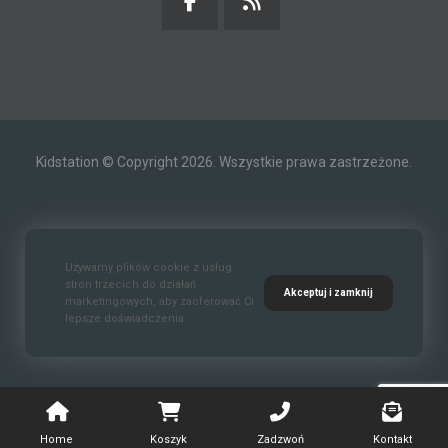
Kidstation © Copyright 2026. Wszystkie prawa zastrzeżone.
Kontakt
O nas
Polityka prywatności
Używamy plików cookie z usług
stron trzecich do działań
Akceptuj i zamknij
marketingowych, aby zaoferować Ci
lepsze doświadczenia.
Standardy Ochrony Małoletnich
Home
Koszyk
Zadzwoń
Kontakt