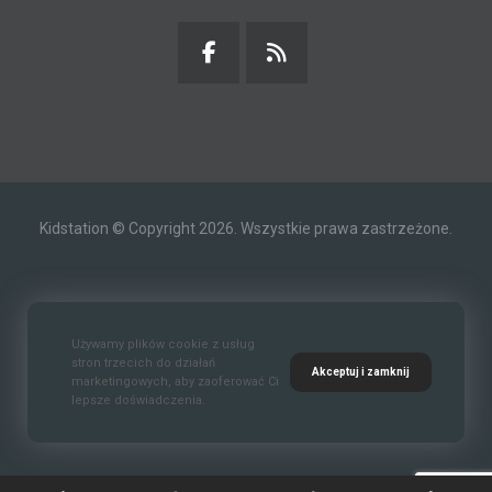
Kidstation © Copyright 2026. Wszystkie prawa zastrzeżone.
Kontakt
O nas
Polityka prywatności
Używamy plików cookie z usług
stron trzecich do działań
Akceptuj i zamknij
marketingowych, aby zaoferować Ci
lepsze doświadczenia.
Standardy Ochrony Małoletnich