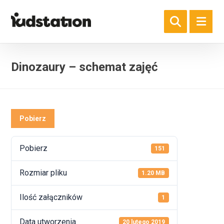
Dinozaury – schemat zajęć
Pobierz
Pobierz
151
Rozmiar pliku
1.20 MB
Ilość załączników
1
Data utworzenia
20 lutego 2019