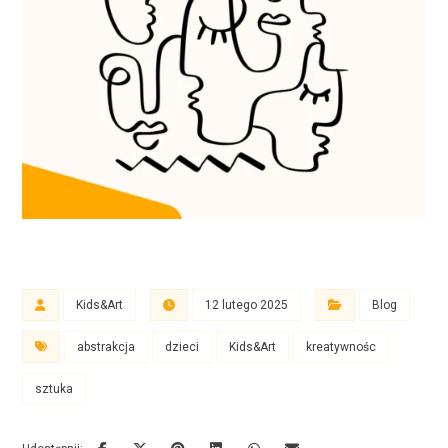
Kids&Art
12 lutego 2025
Blog
abstrakcja
dzieci
Kids&Art
kreatywnośc
sztuka