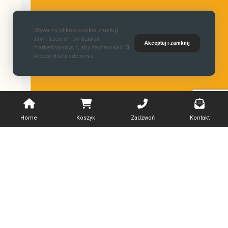
Używamy plików cookie z usług
stron trzecich do działań
Akceptuj i zamknij
marketingowych, aby zaoferować Ci
lepsze doświadczenia.
Home
Koszyk
Zadzwoń
Kontakt