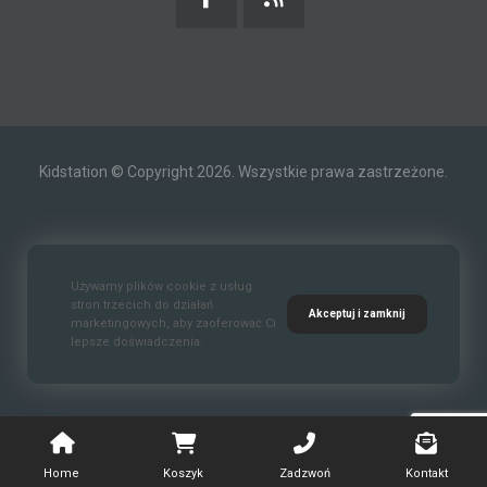
Kidstation © Copyright 2026. Wszystkie prawa zastrzeżone.
Kontakt
O nas
Polityka prywatności
Używamy plików cookie z usług
stron trzecich do działań
Akceptuj i zamknij
marketingowych, aby zaoferować Ci
lepsze doświadczenia.
Standardy Ochrony Małoletnich
Home
Koszyk
Zadzwoń
Kontakt