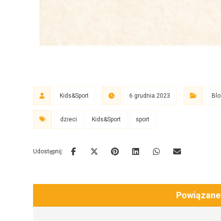
Kids&Sport
6 grudnia 2023
Blo
dzieci
Kids&Sport
sport
Powiązane