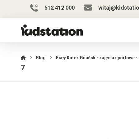
512 412 000
witaj@kidstatio
Blog
Biały Kotek Gdańsk - zajęcia sportowe -
7