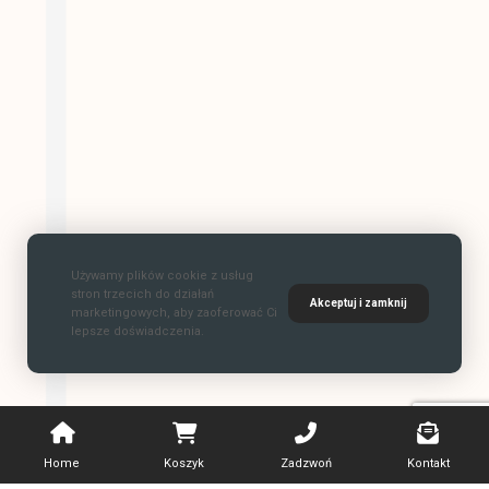
Używamy plików cookie z usług
stron trzecich do działań
Akceptuj i zamknij
marketingowych, aby zaoferować Ci
lepsze doświadczenia.
Home
Koszyk
Zadzwoń
Kontakt