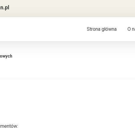
n.pl
Strona główna
O n
towych
lementów: