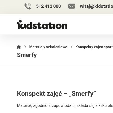
512 412 000
witaj@kidstatio
Materiały szkoleniowe
Konspekty zajec spor
Smerfy
Konspekt zajęć – „Smerfy”
Materiał, zgodnie z zapowiedzią, składa się z kilku e