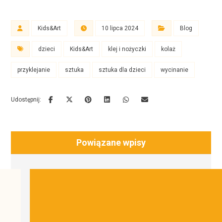
Kids&Art
10 lipca 2024
Blog
dzieci
Kids&Art
klej i nożyczki
kolaż
przyklejanie
sztuka
sztuka dla dzieci
wycinanie
Powiązane wpisy