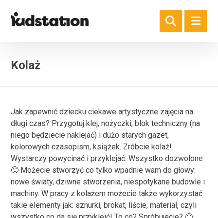
Kolaż
Jak zapewnić dziecku ciekawe artystyczne zajęcia na
długi czas? Przygotuj klej, nożyczki, blok techniczny (na
niego będziecie naklejać) i dużo starych gazet,
kolorowych czasopism, książek. Zróbcie kolaż!
Wystarczy powycinać i przyklejać. Wszystko dozwolone
🙂 Możecie stworzyć co tylko wpadnie wam do głowy:
nowe światy, dziwne stworzenia, niespotykane budowle i
machiny. W pracy z kolażem możecie także wykorzystać
takie elementy jak: sznurki, brokat, liście, materiał, czyli
wszystko co da się przykleić! To co? Spróbujecie? 🙂