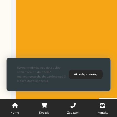
Używamy plików cookie z usług
stron trzecich do działań
Akceptuj i zamknij
marketingowych, aby zaoferować Ci
lepsze doświadczenia.
Home
Koszyk
Zadzwoń
Kontakt