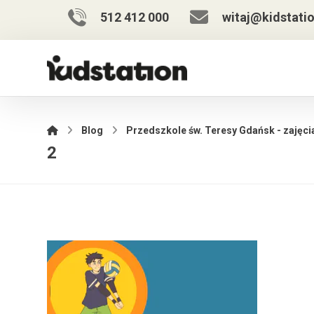
512 412 000
witaj@kidstatio
Blog
Przedszkole św. Teresy Gdańsk - zajęci
2